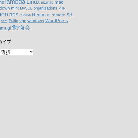
lambda
Linux
mac
ne
m1mac
down
organizations
mint
MySQL
PHP
hon
s3
RDS
Redmine
remote
re:dash
WordPress
windows
vpc
Twilio
ssm
勉強会
amugi
カイブ