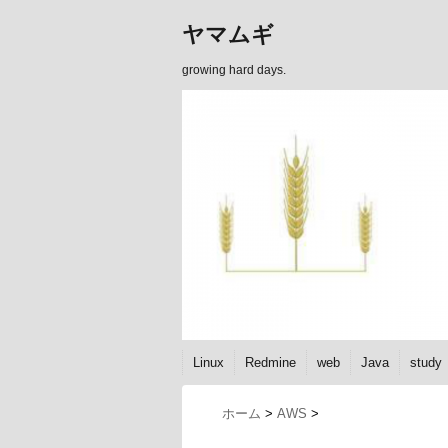
ヤマムギ
growing hard days.
Linux
Redmine
web
Java
study
ホーム
>
AWS
>