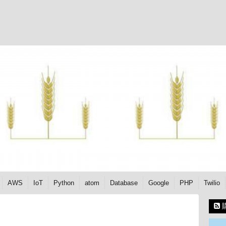
AWS
IoT
Python
atom
Database
Google
PHP
Twilio