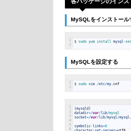
各パッケージのインス
MySQLをインストール
1
$
sudo 
yum 
install 
mysql
-
se
2
MySQLを設定する
1
$
sudo 
vim
/
etc
/
my
.
cnf
2
1
[
mysqld
]
2
datadir
=
/
var
/
lib
/
mysql
3
socket
=
/
var
/
lib
/
mysql
/
mysql
4
5
symbolic
-
links
=
0
6
character
-
set
-
server
=
utf8