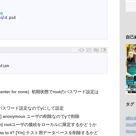
og
sqld
.
pid
自己
ation
 root (enter for none): 初期状態でrootのパスワード設定は
タグ
n] rootのパスワード設定なのでyにして設定
 [Y/n] anonymous ユーザの削除なのでyで削除
alex
otely? [Y/n] rootユーザの接続をローカルに限定するかどうか
cloud
devsu
 access to it? [Y/n] テスト用データベースを削除するかど