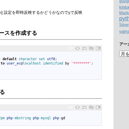
goog
kinto
 now? [Y/n] 設定を即時反映するかどうかなのでyで反映
Mark
pyt
Silver
yam
ベースを作成する
アー
ア
ー
c 
default
character 
set 
utf8
;
to
user_ec
@
localhost 
identified 
by
'********'
;
カ
イ
ブ
する
fpm 
php
-
mbstring 
php
-
mysql 
php
-
gd