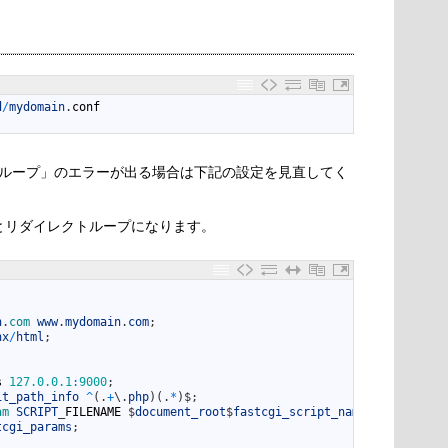
d
/
mydomain
.
conf
ループ」のエラーが出る場合は下記の設定を見直してく
逆だとリダイレクトループになります。
n
.
com 
www
.
mydomain
.
com
;
nx
/
html
;
s
127.0.0.1
:
9000
;
it_path_info
^
(
.
+
\
.
php
)
(
.
*
)
$
;
am 
SCRIPT
_
FILENAME
$
document_root
$
fastcgi_script_name
;
tcgi_params
;