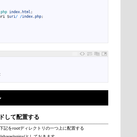
.
php 
index
.
html
;
uri
$
uri
/
/
index
.
php
;
t
ル
ードして配置する
記をrootディレクトリの一つ上に配置する
share/nginx/としておきます。