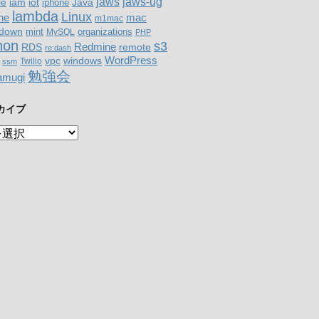
jaws-ug
jaws
le
iam
Java
iot
iphone
lambda
Linux
mac
ne
m1mac
down
organizations
mint
MySQL
PHP
hon
s3
RDS
Redmine
remote
re:dash
WordPress
windows
vpc
Twilio
ssm
勉強会
amugi
カイブ