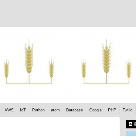
AWS
IoT
Python
atom
Database
Google
PHP
Twilio