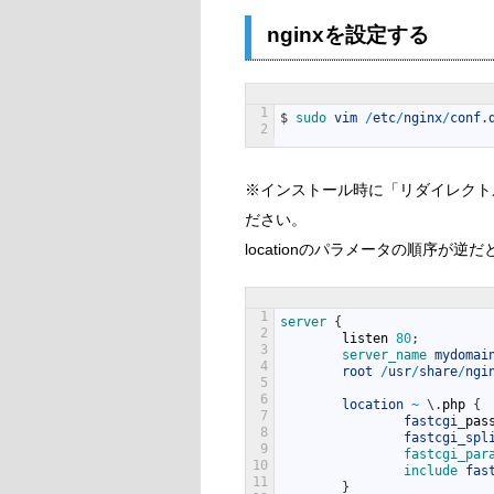
nginxを設定する
1
$
sudo 
vim
/
etc
/
nginx
/
conf
.
2
※インストール時に「リダイレクト
ださい。
locationのパラメータの順序が
1
server
{
2
listen
80
;
3
server_name 
mydomai
4
root
/
usr
/
share
/
ngi
5
6
location
~
\
.
php
{
7
fastcgi
_
pas
8
fastcgi_spl
9
fastcgi_par
10
include 
fas
11
}