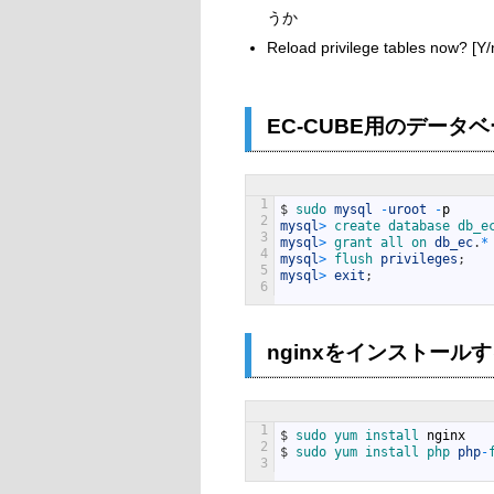
うか
Reload privilege tables
EC-CUBE用のデータ
1
$
sudo 
mysql
-
uroot
-
p
2
mysql
>
create 
database 
db_e
3
mysql
>
grant 
all 
on 
db_ec
.
*
4
mysql
>
flush 
privileges
;
5
mysql
>
exit
;
6
nginxをインストール
1
$
sudo 
yum 
install 
nginx
2
$
sudo 
yum 
install 
php 
php
-
3