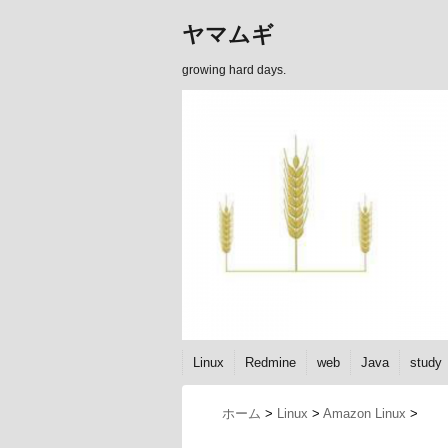
ヤマムギ
growing hard days.
Linux
Redmine
web
Java
study
ホーム
>
Linux
>
Amazon Linux
>