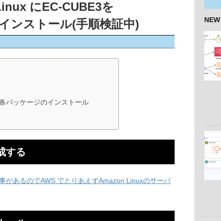
Linux にEC-CUBE3を
NEW
境へインストール(手順検証中)
各パッケージのインストール
成する
があるのでAWS でとりあえずAmazon Linuxのサーバ