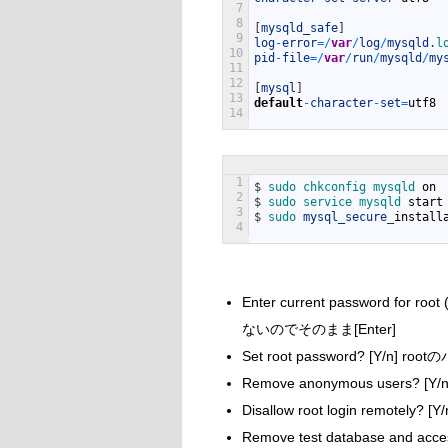
7
8
[
mysqld_safe
]
9
log
-
error
=
/
var
/
log
/
mysqld
.
l
10
pid
-
file
=
/
var
/
run
/
mysqld
/
my
11
12
[
mysql
]
13
default
-
character
-
set
=
utf8
14
1
$
sudo 
chkconfig 
mysqld 
on
2
$
sudo 
service 
mysqld 
start
3
$
sudo 
mysql_secure
_
install
4
Enter current password for
ないのでそのまま[Enter]
Set root password? [Y/
Remove anonymous users?
Disallow root login rem
Remove test database and