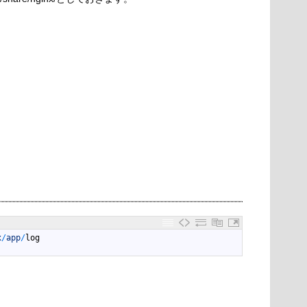
x
/
app
/
log