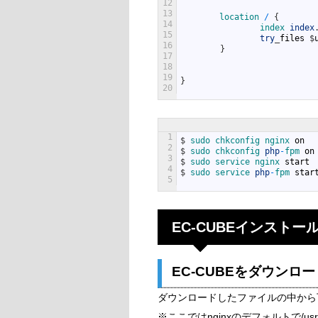
12
13
location
/
{
14
index 
index
15
try
_
files
$
16
}
17
18
19
}
20
1
$
sudo 
chkconfig 
nginx 
on
2
$
sudo 
chkconfig 
php
-
fpm 
on
3
$
sudo 
service 
nginx 
start
4
$
sudo 
service 
php
-
fpm 
star
5
EC-CUBEインストー
EC-CUBEをダウンロ
ダウンロードしたファイルの中から下
※ここではnginxのデフォルトで/usr/