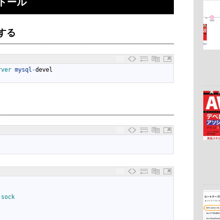
トール
する
rver 
mysql
-
devel
.
sock