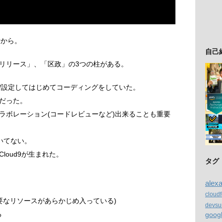
話から。
自己
リリース」、「区政」の3つの柱がある。
/設定してはじめてコーディングをしていた。
だった。
ラボレーション(コードレビューなど)出来ることも重要
いてない。
loud9が生まれた。
タグ
alex
cloud
必要なリソースがあらかじめ入っている)
devsu
る
goog