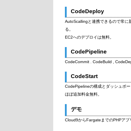
CodeDeploy
AutoScallingと連携できるの
る。
EC2へのデプロイは無料。
CodePipeline
CodeCommit . CodeBuild , C
CodeStart
CodePipelineの構成とダッシ
ほぼ追加料金無料。
デモ
Cloud9からFargateまでのP