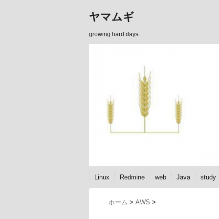
ヤマムギ
growing hard days.
Linux
Redmine
web
Java
study
ホーム
>
AWS
>