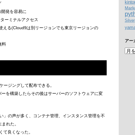
kinto
グ
Mark
の開発を容易に
pyt
直接ターミナルアクセス
Silver
yam
使える(Cloud9は別リージョンでも東京リージョンの
アー
無料
ア
ー
カ
イ
ブ
ケージングして配布できる。
ure(一度サーバーを構築したらその後はサーバーのソフトウェアに変
い」の声が多く、コンテナ管理、インスタンス管理を不
が生まれた。
なくて良くなった。