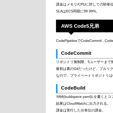
課金はメモリ/CPUに対しての秒単
SLAはECS同様に99.99%。
AWS Code5兄弟
CodePipelineでCodeCommit , C
CodeCommit
リポジトリ無制限、5ユーザーまで
最初は素のGitだったけど、プル
なので、プライベートリポジトリはCo
CodeBuild
YAM(buildspece.yaml)
結果はCloudWatchに出力される。
課金は実行した分単位の課金。