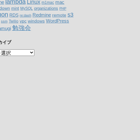
lambda
Linux
mac
ne
m1mac
down
organizations
mint
MySQL
PHP
hon
s3
RDS
Redmine
remote
re:dash
WordPress
windows
vpc
Twilio
ssm
勉強会
amugi
カイブ