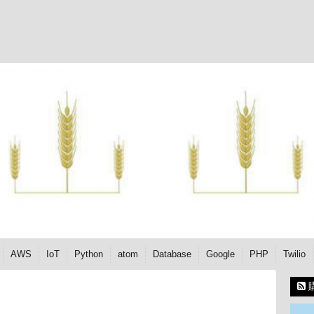
AWS
IoT
Python
atom
Database
Google
PHP
Twilio