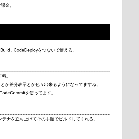
位課金。
odeBuild , CodeDeployをつないで使える。
無料。
リクとか差分表示とか色々出来るようになってますね。
deCommitを使ってます。
Lを書くとコンテナを立ち上げてその手順でビルドしてくれる。