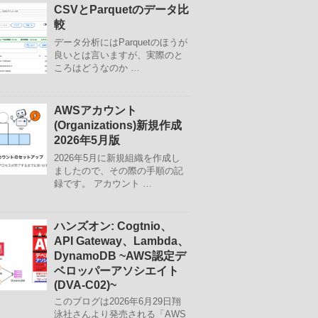
CSVとParquetのデータ比
較
データ分析にはParquetのほうが
良いとは言いますが、実際のと
ころはどうなのか …
AWSアカウント
(Organizations)新規作成
2026年5月版
2026年5月に新規組織を作成し
ましたので、その際の手順の記
録です。 アカウント …
ハンズオン: Cogtnio、
API Gateway、Lambda、
DynamoDB ~AWS認定デ
ベロッパーアソシエイト
(DVA-C02)~
このブログは2026年6月29日翔
泳社さんより発売される「AWS