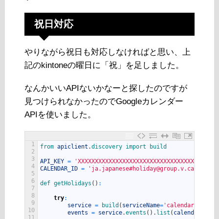
祝日対応
やりながら祝日も対応しなければと思い、上
記のkintoneの曜日に「祝」を足しました。
なんかいいAPIないかなーと探したのですが
見つけられなかったのでGoogleカレンダー
APIを使いました。
1
from 
apiclient
.
discovery 
import 
build
2
3
API_KEY
=
'XXXXXXXXXXXXXXXXXXXXXXXXXXXXXXXXXXXXX'
4
CALENDAR_ID
=
'ja.japanese#holiday@group.v.calendar.
5
6
def 
getHolidays
(
)
:
7
8
try
:
9
service
=
build
(
serviceName
=
'calendar'
,
vers
10
events
=
service
.
events
(
)
.
list
(
calendarId
=
CA
11