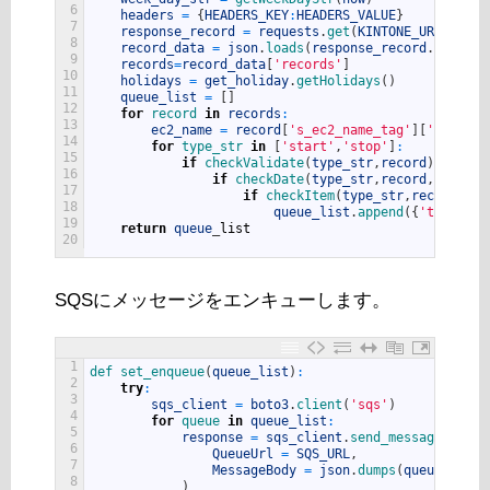
6
headers
=
{
HEADERS_KEY
:
HEADERS_VALUE
}
7
response_record
=
requests
.
get
(
KINTONE_URL
,
heade
8
record_data
=
json
.
loads
(
response_record
.
text
)
9
records
=
record_data
[
'records'
]
10
holidays
=
get_holiday
.
getHolidays
(
)
11
queue_list
=
[
]
12
for
record 
in
records
:
13
ec2_name
=
record
[
's_ec2_name_tag'
]
[
'value'
]
14
for
type_str 
in
[
'start'
,
'stop'
]
:
15
if
checkValidate
(
type_str
,
record
)
:
16
if
checkDate
(
type_str
,
record
,
holiday
17
if
checkItem
(
type_str
,
record
,
tim
18
queue_list
.
append
(
{
'type'
:
ty
19
return
queue
_
list
20
SQSにメッセージをエンキューします。
1
def 
set_enqueue
(
queue_list
)
:
2
try
:
3
sqs_client
=
boto3
.
client
(
'sqs'
)
4
for
queue 
in
queue_list
:
5
response
=
sqs_client
.
send_message
(
6
QueueUrl
=
SQS_URL
,
7
MessageBody
=
json
.
dumps
(
queue
)
8
)