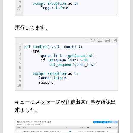
9
except 
Exception 
as
e
:
10
logger
.
info
(
e
)
11
実行してます。
1
def 
handler
(
event
,
context
)
:
2
try
:
3
queue_list
=
getQueueList
(
)
4
if
len
(
queue_list
)
>
0
:
5
set_enqueue
(
queue_list
)
6
7
except 
Exception 
as
e
:
8
logger
.
info
(
e
)
9
raise
e
10
キューにメッセージが送信出来た事が確認出
来ました。