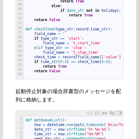
return
True
29
else
:
30
if
date_str 
not
in
holidays
:
31
return
True
32
return
False
33
34
def 
checkItem
(
type_str
,
record
,
time_str
)
:
35
field_name
=
''
36
if
type_str
==
'start'
:
37
field_name
=
't_start_time'
38
elif 
type_str
==
'stop'
:
39
field_name
=
't_stop_time'
40
check_time
=
record
[
field_name
]
[
'value'
]
41
if
time_str
[
0
:
4
]
==
check_time
[
0
:
4
]
:
42
return
True
43
return
False
44
起動停止対象の場合辞書型のメッセージを配
列に格納します。
1
def 
getQueueList
(
)
:
2
now
=
datetime
.
now
(
pytz
.
timezone
(
'Asia/Tokyo'
)
)
3
date_str
=
now
.
strftime
(
'%Y-%m-%d'
)
4
time_str
=
now
.
strftime
(
"%H:%M"
)
5
week_day_str
=
getWeekDayStr
(
now
)