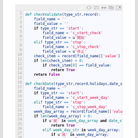
1
def 
checkValidate
(
type_str
,
record
)
:
2
field_name
=
''
3
field_value
=
''
4
if
type_str
==
'start'
:
5
field_name
=
'c_start_check'
6
field_value
=
u
'開始'
7
elif 
type_str
==
'stop'
:
8
field_name
=
'c_stop_check'
9
field_value
=
u
'停止'
10
check_item
=
record
[
field_name
]
[
'value'
]
11
if
len
(
check_item
)
>
0
:
12
if
check_item
[
0
]
==
field_value
:
13
return
True
14
return
False
15
16
def 
checkDate
(
type_str
,
record
,
holidays
,
date_str
,
week
17
field_name
=
''
18
if
type_str
==
'start'
:
19
field_name
=
'c_start_week_day'
20
elif 
type_str
==
'stop'
:
21
field_name
=
'c_stop_week_day'
22
week_day_array
=
record
[
field_name
]
[
'value'
]
23
if
len
(
week_day_array
)
>
0
:
24
if
u
'祝'
in
week_day_array 
and
date_str 
in
h
25
return
True
26
elif 
week_day_str 
in
week_day_array
:
27
if
u
'祝'
in
week_day_array
:
28