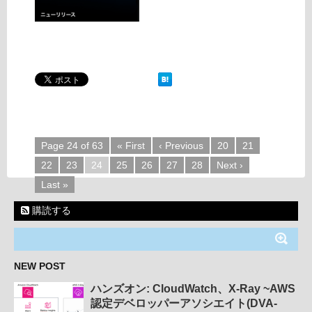
Page 24 of 63
« First
‹ Previous
20
21
22
23
24
25
26
27
28
Next ›
Last »
購読する
NEW POST
ハンズオン: CloudWatch、X-Ray ~AWS
認定デベロッパーアソシエイト(DVA-