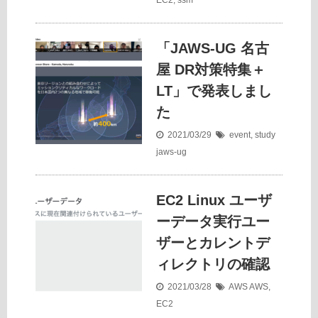
EC2
,
ssm
「JAWS-UG 名古
屋 DR対策特集＋
LT」で発表しまし
た
2021/03/29
event
,
study
jaws-ug
EC2 Linux ユーザ
ーデータ実行ユー
ザーとカレントデ
ィレクトリの確認
2021/03/28
AWS
AWS
,
EC2