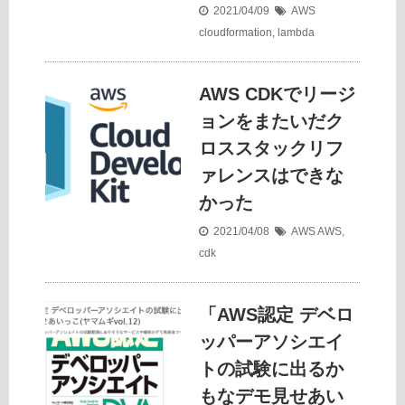
2021/04/09
AWS
cloudformation
,
lambda
AWS CDKでリージ
ョンをまたいだク
ロススタックリフ
ァレンスはできな
かった
2021/04/08
AWS
AWS
,
cdk
「AWS認定 デベロ
ッパーアソシエイ
トの試験に出るか
もなデモ見せあい