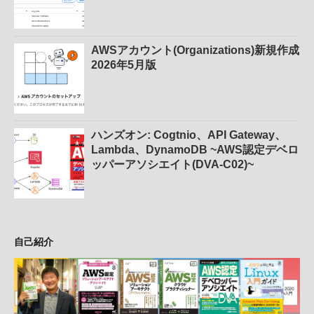
AWSアカウント(Organizations)新規作成
2026年5月版
ハンズオン: Cogtnio、API Gateway、
Lambda、DynamoDB ~AWS認定デベロ
ッパーアソシエイト(DVA-C02)~
自己紹介