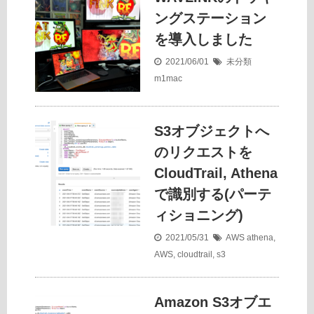
ングステーション
を導入しました
2021/06/01
未分類
m1mac
S3オブジェクトへ
のリクエストを
CloudTrail, Athena
で識別する(パーテ
ィショニング)
2021/05/31
AWS
athena
,
AWS
,
cloudtrail
,
s3
Amazon S3オブエ