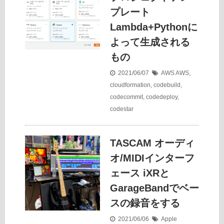
プレート
Lambda+Pythonに
よって生成される
もの
2021/06/07
AWS
AWS
,
cloudformation
,
codebuild
,
codecommit
,
codedeploy
,
codestar
TASCAM オーディ
オ/MIDIインターフ
ェース iXRと
GarageBandでベー
スの録音をする
2021/06/06
Apple