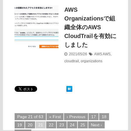
AWS
Organizationsで組
織全体のAWS
CloudTrailを有効に
しました
2021/05/26
AWS
AWS
,
cloudtrail
,
organizations
Page 21 of 63
« First
‹ Previous
17
18
19
20
21
22
23
24
25
Next ›