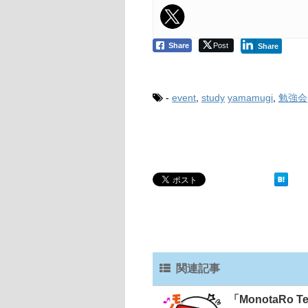
Share
Post
Share
-
event
,
study
yamamugi
,
勉強会
関連記事
「MonotaRo