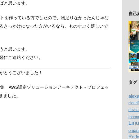
ばと思います。
自己
ントを作っている方でしたので、物足りなかったんじゃな
るきっかけになった方がいるなら、ものすごく嬉しいで
うと思います。
軽にご連絡ください。
がとうございました！
タグ
集 AWS認定ソリューションアーキテクト - プロフェッ
きました。
alex
cloud
devsu
iphon
Lin
organ
Redm