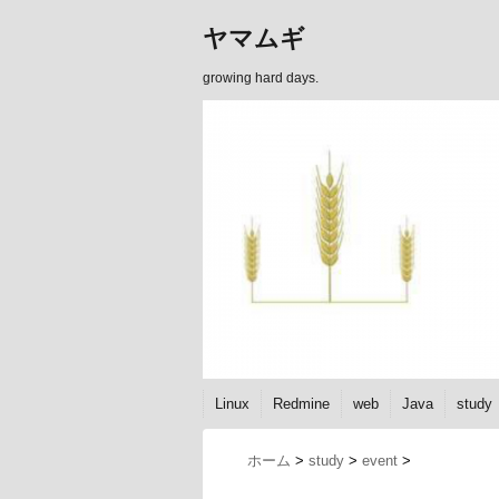
ヤマムギ
growing hard days.
Linux
Redmine
web
Java
study
ホーム
>
study
>
event
>