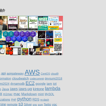
紹介
AWS
a
api
apigateway
CentOS
cloud9
cloudwatch
formation
devsumi2018
codecommit
EC2
google
iam
iot
mi2024
dynamodb
lambda
jaws
jaws-ug
Java
kintone
e
ux
mac
Markdown
m1mac
mint
MySQL
python
RDS
izations
PHP
re:dash
s3
ine
remote
Silver
vpc
Twilio
sns
ssm