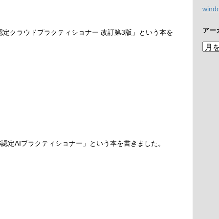
wind
アー
S認定クラウドプラクティショナー 改訂第3版」という本を
ア
ー
カ
イ
ブ
S認定AIプラクティショナー」という本を書きました。