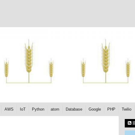
AWS
IoT
Python
atom
Database
Google
PHP
Twilio