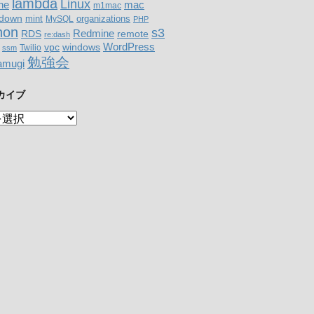
lambda
Linux
mac
ne
m1mac
down
organizations
mint
MySQL
PHP
hon
s3
RDS
Redmine
remote
re:dash
WordPress
windows
vpc
Twilio
ssm
勉強会
amugi
カイブ