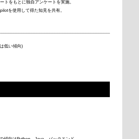
ンケートをもとに独自アンケートを実施。
Copilotを使用して得た知見を共有。
ニアは低い傾向)
向はPython、Java、バックエンド。