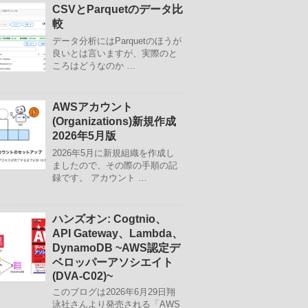
CSVとParquetのデータ比
較
データ分析にはParquetのほうが
良いとは言いますが、実際のと
ころはどうなのか …
AWSアカウント
(Organizations)新規作成
2026年5月版
2026年5月に新規組織を作成し
ましたので、その際の手順の記
録です。 アカウント …
ハンズオン: Cogtnio、
API Gateway、Lambda、
DynamoDB ~AWS認定デ
ベロッパーアソシエイト
(DVA-C02)~
このブログは2026年6月29日翔
泳社さんより発売される「AWS