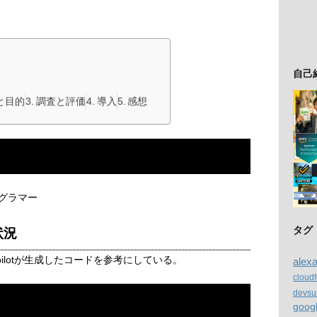
自己
と目的
調査と評価
導入
感想
グラマー
タグ
状況
opilotが生成したコードを参考にしている。
alex
cloud
devsu
goog