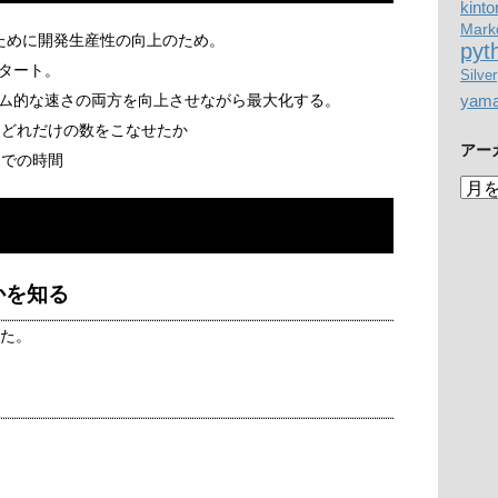
kinto
Mark
ために開発生産性の向上のため。
pyt
タート。
Silver
yam
ム的な速さの両方を向上させながら最大化する。
間にどれだけの数をこなせたか
アー
までの時間
ア
ー
カ
イ
ブ
何かを知る
った。