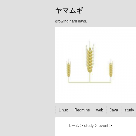
ヤマムギ
growing hard days.
Linux
Redmine
web
Java
study
ホーム
>
study
>
event
>