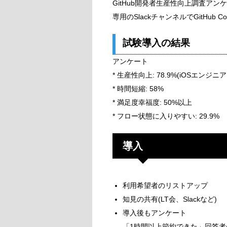
GitHub開発者生産性向上調査ア
専用のSlackチャンネルでGitHub 
試験導入の結果
アンケート
* 生産性向上: 78.9%(iOSエンジ
* 時間短縮: 58%
* 満足度幸福度: 50%以上
* フロー状態に入りやすい: 29.9%
導入
利用希望者のリストアップ
知見の共有(LT会、Slackなど)
導入後もアンケート
「1時間以上節約できた」回答者の傾