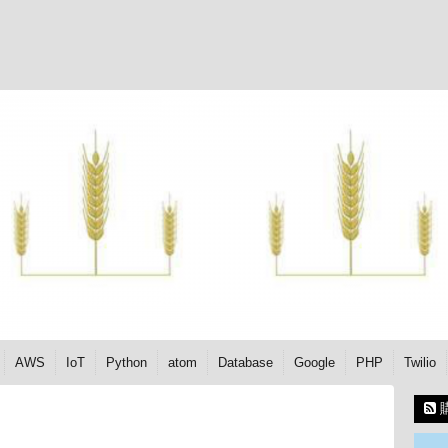
AWS
IoT
Python
atom
Database
Google
PHP
Twilio