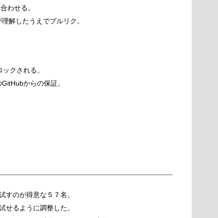
yも組み合わせる。
が理解したうえでプルリク。
ブロックされる。
itHubからの保証。
試すのが得意な５７名。
試せるように調整した。