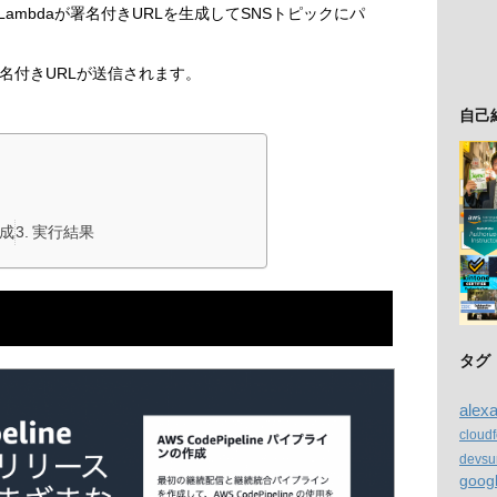
Lambdaが署名付きURLを生成してSNSトピックにパ
名付きURLが送信されます。
自己
生成
実行結果
タグ
alex
cloud
devsu
goog