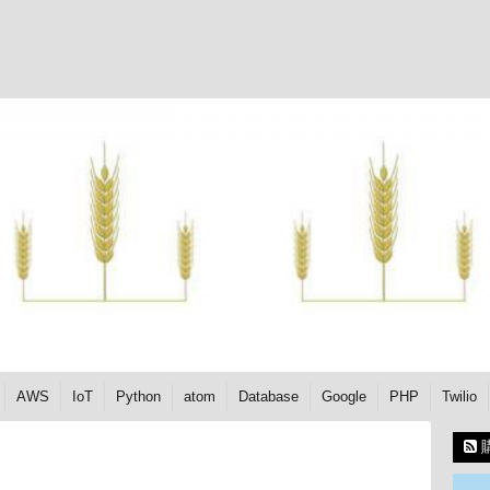
AWS
IoT
Python
atom
Database
Google
PHP
Twilio