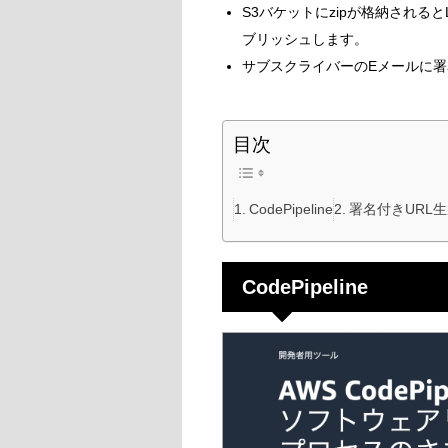
S3バケットにzipが格納されると
ブリッシュします。
サブスクライバーのEメールに署
目次
CodePipeline
署名付きURL
CodePipeline