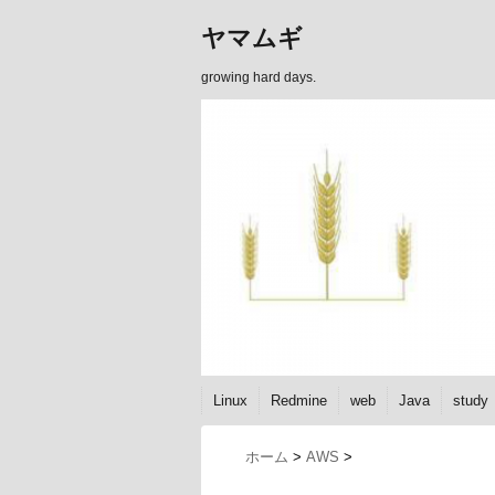
ヤマムギ
growing hard days.
Linux
Redmine
web
Java
study
ホーム
>
AWS
>