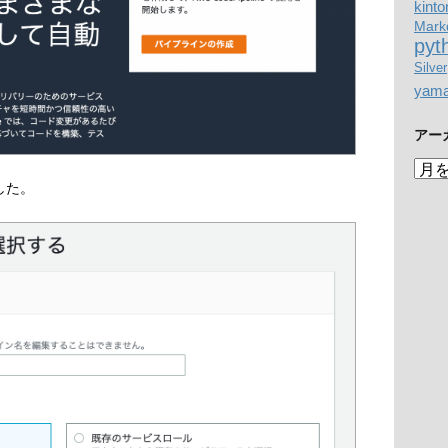
kinto
Mark
pyt
Silver
yam
アー
ア
ー
した。
カ
イ
ブ