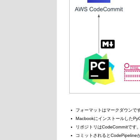
フォーマットはマークダウンで
MacbookにインストールしたP
リポジトリはCodeCommitです
コミットされるとCodePipeli