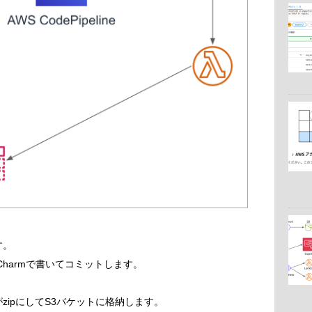
す。
yCharmで書いてコミットします。
。
neがzipにしてS3バケットに格納します。