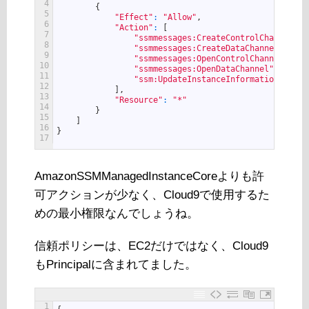
4
{
5
"Effect"
:
"Allow"
,
6
"Action"
:
[
7
"ssmmessages:CreateControlChannel"
,
8
"ssmmessages:CreateDataChannel"
,
9
"ssmmessages:OpenControlChannel"
,
10
"ssmmessages:OpenDataChannel"
,
11
"ssm:UpdateInstanceInformation"
12
]
,
13
"Resource"
:
"*"
14
}
15
]
16
}
17
AmazonSSMManagedInstanceCoreよりも許
可アクションが少なく、Cloud9で使用するた
めの最小権限なんでしょうね。
信頼ポリシーは、EC2だけではなく、Cloud9
もPrincipalに含まれてました。
1