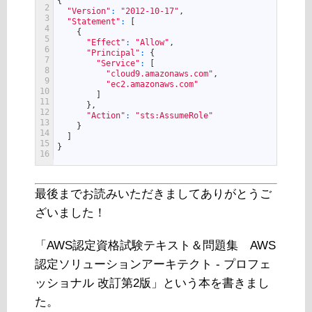
{
2
"Version"
:
"2012-10-17"
,
3
"Statement"
:
[
4
{
5
"Effect"
:
"Allow"
,
6
"Principal"
:
{
7
"Service"
:
[
8
"cloud9.amazonaws.com"
,
9
"ec2.amazonaws.com"
10
]
11
}
,
12
"Action"
:
"sts:AssumeRole"
13
}
14
]
15
}
16
最後までお読みいただきましてありがとうご
ざいました！
「AWS認定資格試験テキスト＆問題集 AWS
認定ソリューションアーキテクト - プロフェ
ッショナル 改訂第2版」という本を書きまし
た。