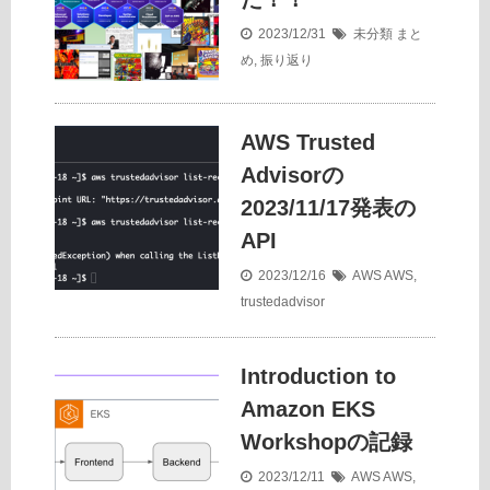
2023/12/31
未分類
まと
め
,
振り返り
AWS Trusted
Advisorの
2023/11/17発表の
API
2023/12/16
AWS
AWS
,
trustedadvisor
Introduction to
Amazon EKS
Workshopの記録
2023/12/11
AWS
AWS
,