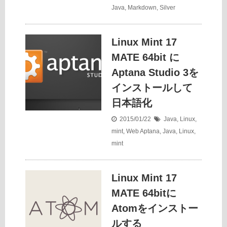
Java
,
Markdown
,
Silver
Linux Mint 17
MATE 64bit に
Aptana Studio 3を
インストールして
日本語化
2015/01/22
Java
,
Linux
,
mint
,
Web
Aptana
,
Java
,
Linux
,
mint
Linux Mint 17
MATE 64bitに
Atomをインストー
ルする