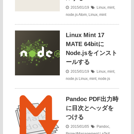
2015/01/19
Linux
,
mint
,
node.js
Atom
,
Linux
,
mint
Linux Mint 17
MATE 64bitに
Node.jsをインスト
ールする
2015/01/19
Linux
,
mint
,
node.js
Linux
,
mint
,
node.js
Pandoc PDF出力時
に目次とヘッダを
つける
2015/01/05
Pandoc
,
ProjectManagement
LaTeX
,