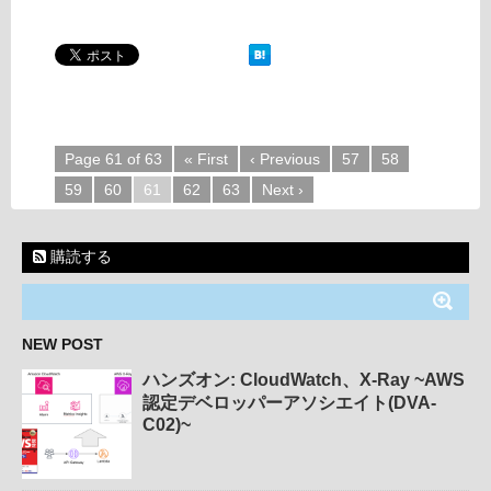
Page 61 of 63
« First
‹ Previous
57
58
59
60
61
62
63
Next ›
購読する
NEW POST
ハンズオン: CloudWatch、X-Ray ~AWS
認定デベロッパーアソシエイト(DVA-
C02)~