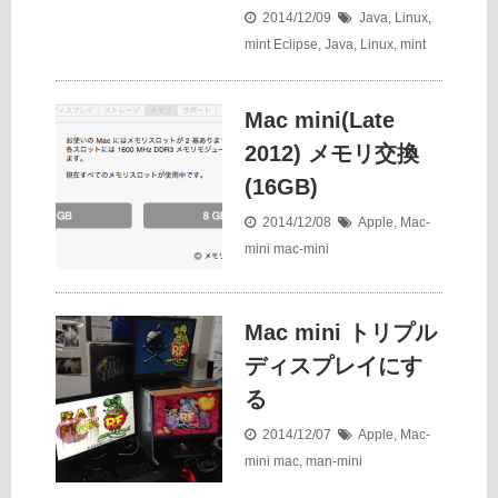
2014/12/09
Java
,
Linux
,
mint
Eclipse
,
Java
,
Linux
,
mint
Mac mini(Late
2012) メモリ交換
(16GB)
2014/12/08
Apple
,
Mac-
mini
mac-mini
Mac mini トリプル
ディスプレイにす
る
2014/12/07
Apple
,
Mac-
mini
mac
,
man-mini