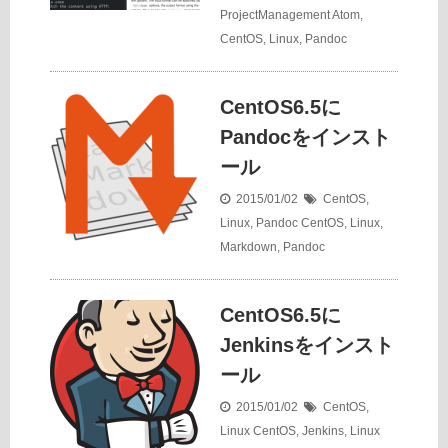
ProjectManagement
Atom
,
CentOS
,
Linux
,
Pandoc
CentOS6.5に
Pandocをインスト
ール
2015/01/02
CentOS
,
Linux
,
Pandoc
CentOS
,
Linux
,
Markdown
,
Pandoc
CentOS6.5に
Jenkinsをインスト
ール
2015/01/02
CentOS
,
Linux
CentOS
,
Jenkins
,
Linux