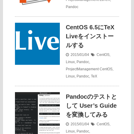
Pandoc
CentOS 6.5にTeX
Liveをインストー
ルする
2015/01/04
CentOS
,
Linux
,
Pandoc
,
ProjectManagement
CentOS
,
Linux
,
Pandoc
,
TeX
Pandocのテストと
して User’s Guide
を変換してみる
2015/01/04
CentOS
,
Linux
,
Pandoc
,